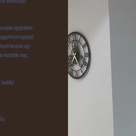
 és technológia.
komplex egyeztetési
hagyott konszignáció
tészeti tervezés egy
tán kezdődik meg.
, huddle)
ílus