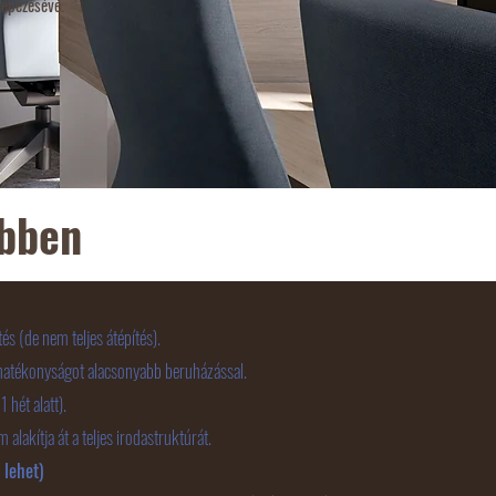
képezésévé.
ebben
és (de nem teljes átépítés).
hatékonyságot alacsonyabb beruházással.
hét alatt).
akítja át a teljes irodastruktúrát.​
 lehet)