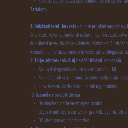
• Fenntartható és hosszú távon fenntartható anyaghasználat
Tartalom:
1. Belsőépítészeti tervezés -
Minden projektet megelőz egy 
és tervezési folyamat, amelynek a végén meghatározzuk a jóvá
és kivitelezi tervek alapján a kivitelezési feladatokat. A belsőépí
különálló munkafeladat, amely a tervezési ajánlat elfogadása u
2. Teljes térszervezés & új belsőépítészeti koncepció
• Alaprajzi újragondolás (open space / zárt / hibrid)
• Munkatípusok szerinti zónák (csendes, kollaboratív, relax
• Flow-tervezés: közlekedés, funkciók egymásutánja
3. Személyre szabott design
• Belsőépítész által tervezett egyedi arculat
• Céges brand integrálása: színek, grafikák, logó, vizuális st
• 3D látványtervek, moodboardok