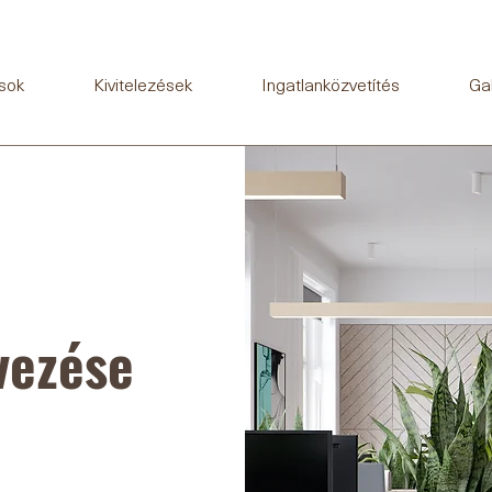
sok
Kivitelezések
Ingatlanközvetítés
Gal
vezése