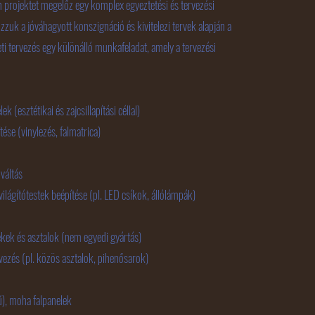
 projektet megelőz egy komplex egyeztetési és tervezési
uk a jóváhagyott konszignáció és kivitelezi tervek alapján a
zeti tervezés egy különálló munkafeladat, amely a tervezési
(esztétikai és zajcsillapítási céllal)
se (vinylezés, falmatrica)
váltás
ágítótestek beépítése (pl. LED csíkok, állólámpák)
ek és asztalok (nem egyedi gyártás)
zés (pl. közös asztalok, pihenősarok)
, moha falpanelek