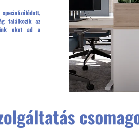
specializálódott,
ág találkozik az
tünk okot ad a
zolgáltatás csomag