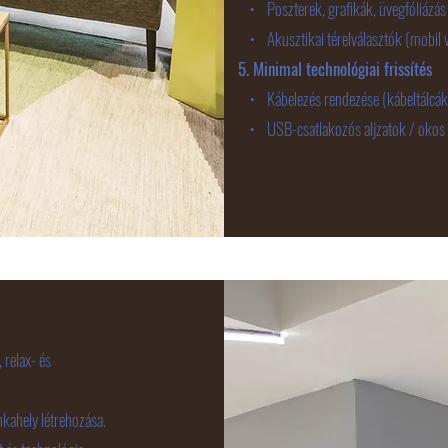
• Poszterek, grafikák, üvegfóliázás
• Akusztikai térelválasztók (mobil v
5. Minimal technológiai frissítés
• Kábelezés rendezése (kábeltálcák,
• USB-csatlakozós aljzatok / okos ko
 relax- és
ahely létrehozása.