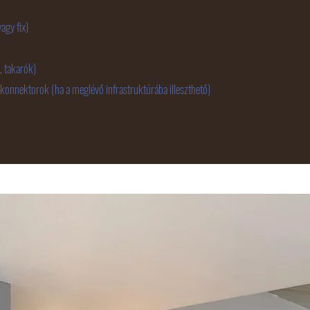
agy fix)
 takarók)
nnektorok (ha a meglévő infrastruktúrába illeszthető)