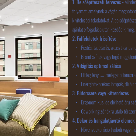
1. Belsőépítészeti tervezés -
Minden
folyamat, amelynek a végén meghatározz
kivitelezési feladatokat. A belsőépítés
ajánlat elfogadása után kezdődik meg.
2. Falfelületek frissítése
• Festés, tapétázás, akusztikai panelek 
• Brand színek vagy logó megjeleníté
2. Világítás optimalizálása
• Hideg fény → melegebb tónusra 
• Energiatakarékos lámpák, dizájn vil
3. Bútorcsere vagy -átrendezés
• Ergonomikus, de elérhető árú szék
• Coworking zónákra utaló térszerve
4. Dekor és hangulatjavító elemek
• Növénydekoráció (valódi vagy mű)