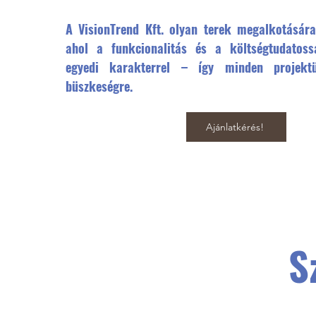
A VisionTrend Kft. olyan terek megalkotására 
ahol a funkcionalitás és a költségtudatoss
egyedi karakterrel – így minden projek
büszkeségre.
Ajánlatkérés!
S