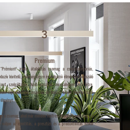
3
Premium
"Prémium" irodai átalakítás csomag a csúcskategóriás,
kluzív kivitelű, márkaépítésre és dolgozói élményre fókuszáló
t-out szolgáltatás. Nem pusztán munkahelyet hoz létre,
nem reprezentatív, inspiráló és hosszú távon fenntartható
rélményt.
 az a csomag, ahol már minden testreszabott, és a cél, hogy a
r váljon az identitás, a presztízs és a produktivitás fizikai