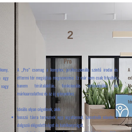
2
Pro
ékony,
A „Pro” csomag a komplex, professzionális szintű irodai és
A 
éttermi tér megújítás megnevezése. Ez már nem csak frissítés,
ex
n egy
hanem térátalakítás, funkcionális optimalizálás és
fi
 vagy
márkaarculathoz és az új igényekhez.
ha
té
Ideális olyan cégeknek, akik:
hosszú távra terveznek egy ingatlannal,
szeretnék növelni a
Ez
dolgozói elégedettséget és hatékonyságát,
té