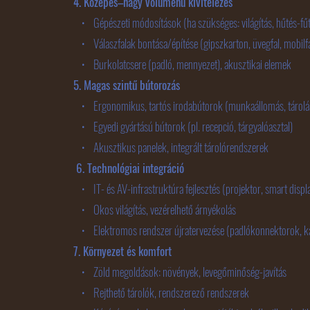
4. Közepes–nagy volumenű kivitelezés
• Gépészeti módosítások (ha szükséges: világítás, hűtés-fűt
• Válaszfalak bontása/építése (gipszkarton, üvegfal, mobilfa
• Burkolatcsere (padló, mennyezet), akusztikai elemek
5. Magas szintű bútorozás
• Ergonomikus, tartós irodabútorok (munkaállomás, tárolás
• Egyedi gyártású bútorok (pl. recepció, tárgyalóasztal)
• Akusztikus panelek, integrált tárolórendszerek
6. Technológiai integráció
• IT- és AV-infrastruktúra fejlesztés (projektor, smart displ
• Okos világítás, vezérelhető árnyékolás
• Elektromos rendszer újratervezése (padlókonnektorok, ká
7. Környezet és komfort
• Zöld megoldások: növények, levegőminőség-javítás
• Rejthető tárolók, rendszerező rendszerek