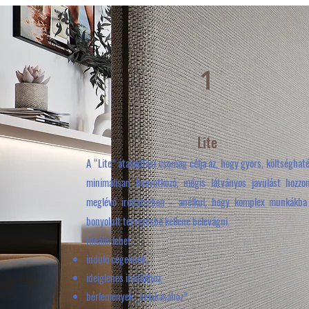
1
Lite
A “Lite” átalakítási csomag célja az, hogy gyors, költséghat
minimálisan beavatkozó, mégis látványos javulást hozzo
meglévő irodatérben – anélkül, hogy komplex munkákba
bonyolult tervezésbe kellene belevágni.
Ideális lehet:
induló cégeknek,
ideiglenes irodákhoz,
bérlemények „belakásához”,