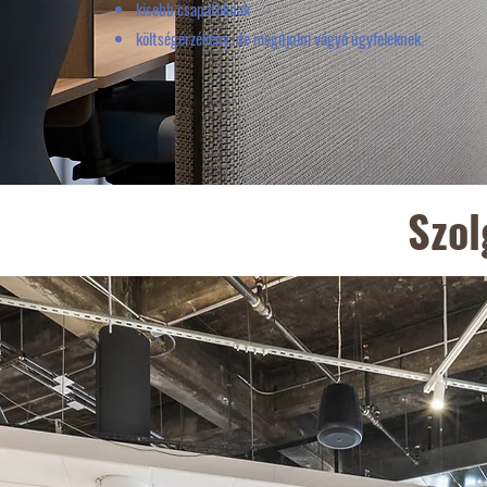
kisebb csapatoknak
költségérzékeny, de megújulni vágyó ügyfeleknek.
Szol