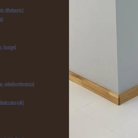
és áthelyezés)
l)
, lounge)
ay, videókonferencia)
belcsatornák)