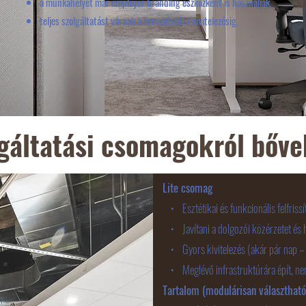
a munkahelyet már employer branding eszközként is használják,
le
teljes szolgáltatást várnak a tervezéstől a kivitelezésig.
gáltatási csomagokról bőv
Lite csomag
• Esztétikai és funkcionális felfrissít
• Javítani a dolgozói közérzetet és 
• Gyors kivitelezés (akár pár nap – 1 
• Meglévő infrastruktúrára épít, nem al
Tartalom (modulárisan választható