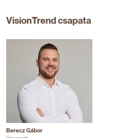
VisionTrend csapata
Berecz Gábor