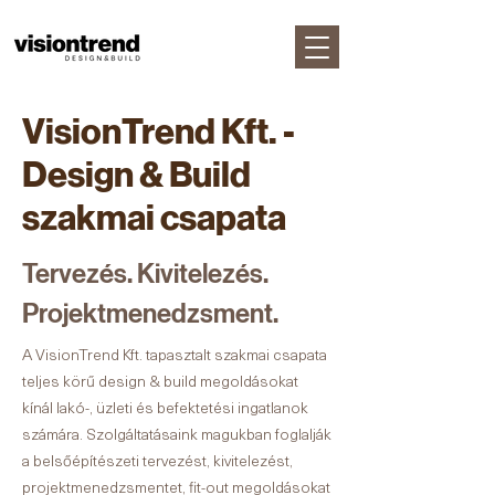
VisionTrend Kft. -
Design & Build
szakmai csapata
Tervezés. Kivitelezés.
Projektmenedzsment.
A VisionTrend Kft. tapasztalt szakmai csapata
teljes körű design & build megoldásokat
kínál lakó-, üzleti és befektetési ingatlanok
számára. Szolgáltatásaink magukban foglalják
a belsőépítészeti tervezést, kivitelezést,
projektmenedzsmentet, fit-out megoldásokat