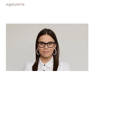
egyszerre.
Halász Lilla
Belsőépítész
Lilla számára építőművészként minden