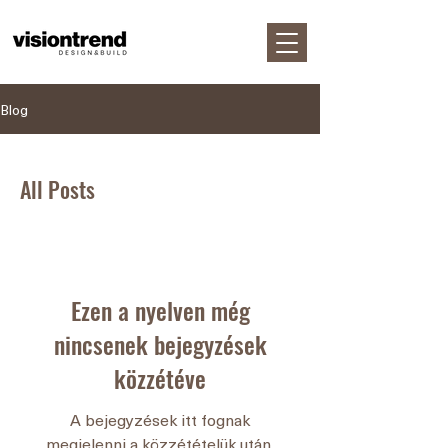
Blog
All Posts
Ezen a nyelven még
nincsenek bejegyzések
közzétéve
A bejegyzések itt fognak
megjelenni a közzétételük után.