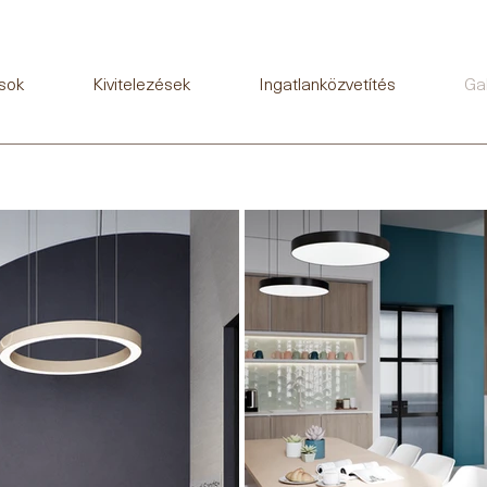
sok
Kivitelezések
Ingatlanközvetítés
Gal